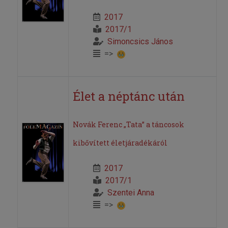
2017
2017/1
Simoncsics János
=>
Élet a néptánc után
Novák Ferenc „Tata” a táncosok
kibővített életjáradékáról
2017
2017/1
Szentei Anna
=>