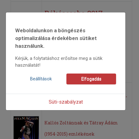
Békéscsaba 2017
Weboldalunkon a böngészés
23. Országos Szólótáncfesztivál
optimalizálása érdekében sütiket
használunk.
2017
2017/1
Kérjük, a folytatáshoz erősítse meg a sütik
anonim
használatát!
=>
Beállítások
Elfogadás
Erdélyi kalandozások I.
Süti-szabályzat
rész
Kallós Zoltánnak és Tátray Ádám
(1954-2015) emlékének