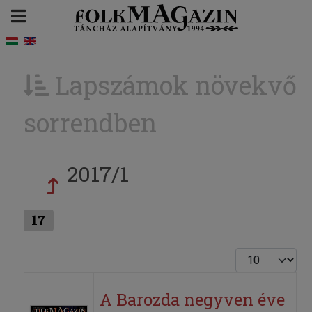
Lapszámok növekvő
sorrendben
2017/1
17
Tételek #
A Barozda negyven éve