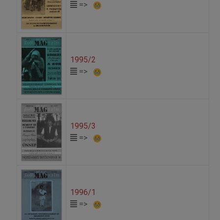
=>
1995/2
=>
1995/3
=>
1996/1
=>