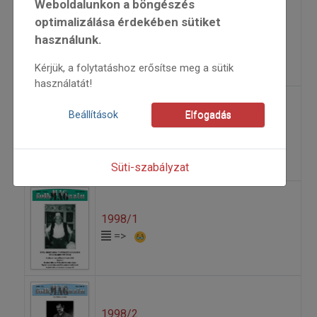
Weboldalunkon a böngészés
optimalizálása érdekében sütiket
1997/2
használunk.
=>
Kérjük, a folytatáshoz erősítse meg a sütik
használatát!
Beállítások
Elfogadás
1997/3
=>
Süti-szabályzat
1998/1
=>
1998/2