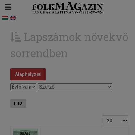
Lapszámok növekvő
sorrendben
Alaphelyzet
192
Tételek #