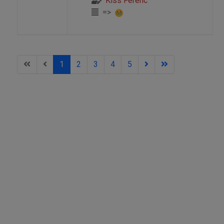
Kiss Ferenc
=>
1
2
3
4
5