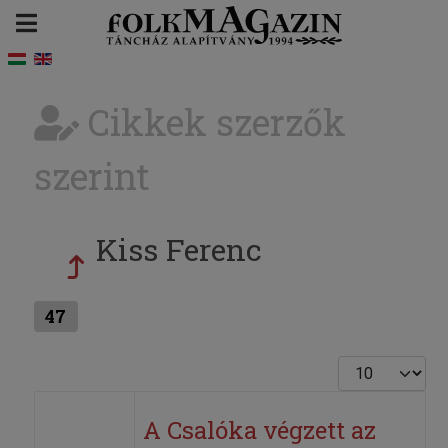
Cikkek szerzők
szerint
Kiss Ferenc
47
Tételek #
A Csalóka végzett az