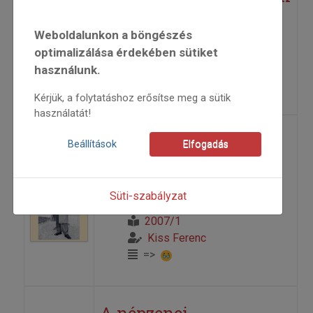
2021
Weboldalunkon a böngészés
2021/5
optimalizálása érdekében sütiket
Kiss Ferenc
használunk.
=>
Kérjük, a folytatáshoz erősítse meg a sütik
használatát!
A népzenei
Beállítások
Elfogadás
feldolgozásokról – III.
Süti-szabályzat
2007
2007/1
Kiss Ferenc
=>