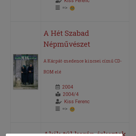
Kiss Ferenc
=>
A Hét Szabad
Népművészet
A Kárpát-medence kincsei című CD-
ROM elé
2004
2004/4
Kiss Ferenc
=>
Akik túl korán érkeztek