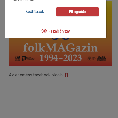
használatát!
Beállítások
Elfogadás
Süti-szabályzat
Az esemény facebook oldala: