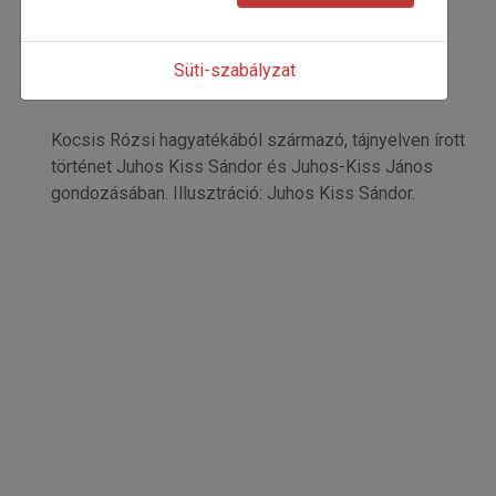
Széki történetek
Kocsis Rózsi
Kezdőoldal: 17
Süti-szabályzat
=>
Kocsis Rózsi hagyatékából származó, tájnyelven írott
történet Juhos Kiss Sándor és Juhos-Kiss János
gondozásában. Illusztráció: Juhos Kiss Sándor.