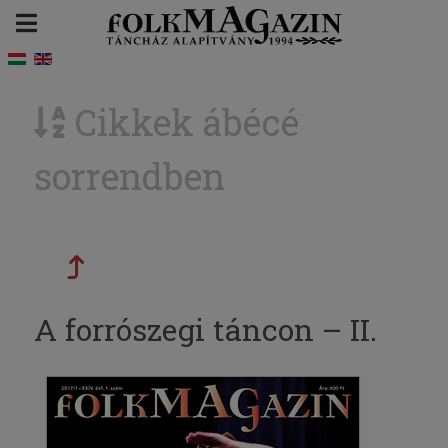
Cikkek ábécé
sorrendben
A forrószegi táncon – II.