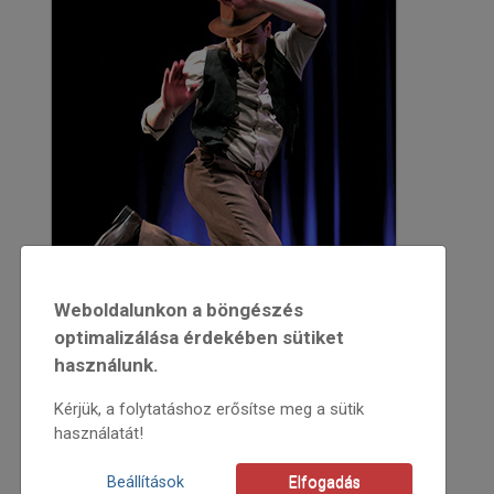
Weboldalunkon a böngészés
optimalizálása érdekében sütiket
használunk.
Kérjük, a folytatáshoz erősítse meg a sütik
használatát!
2017
2017/1
Beállítások
Elfogadás