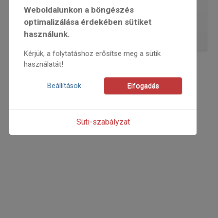
2014
2015
2016
2017
Weboldalunkon a böngészés
2018
2019
2020
2021
optimalizálása érdekében sütiket
2022
2023
2024
2025
használunk.
2026
Kérjük, a folytatáshoz erősítse meg a sütik
használatát!
Beállítások
Elfogadás
Süti-szabályzat