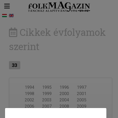
Cikkek évfolyamok
szerint
33
1994
1995
1996
1997
1998
1999
2000
2001
2002
2003
2004
2005
2006
2007
2008
2009
2010
2011
2012
2013