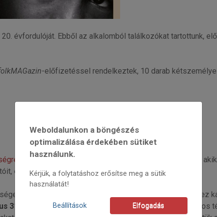
20. évfordulóját. Ebből az alkalomból találkozókat tartottunk, e
folkMAGazin
-előfizetéssel rendelkeztek, 10 darab kétszemélyes
Weboldalunkon a böngészés
optimalizálása érdekében sütiket
használunk.
ségre
– tortavágásra és koccintásra – invitáltuk mindazokat, akik
tóit, egyben jelenlegi és jövendőbeli olvasóit.
Kérjük, a folytatáshoz erősítse meg a sütik
használatát!
ősége
szakdolgozat-pályázatot
hirdetett: a népművészethez k
Beállítások
Elfogadás
us 31
-i határidőig csaknem egy tucat érkezett, igen változatos