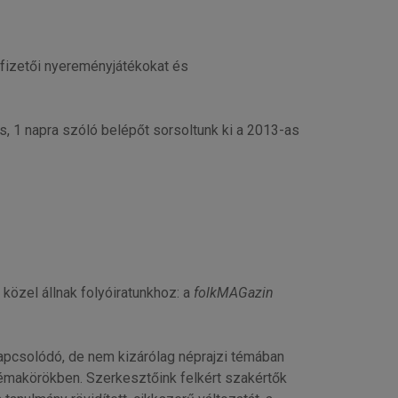
lőfizetői nyereményjátékokat és
, 1 napra szóló belépőt sorsoltunk ki a 2013-as
 közel állnak folyóiratunkhoz: a
folkMAGazin
apcsolódó, de nem kizárólag néprajzi témában
 témakörökben. Szerkesztőink felkért szakértők