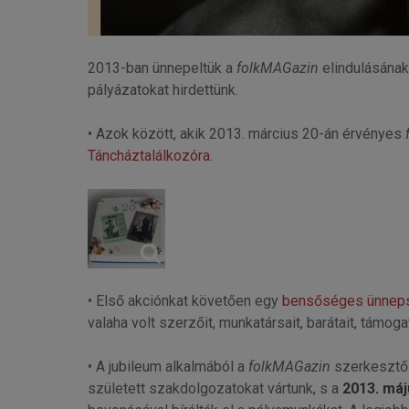
2013-ban ünnepeltük a
folkMAGazin
elindulásának 
pályázatokat hirdettünk.
• Azok között, akik 2013. március 20-án érvényes
Táncháztalálkozóra
.
• Első akciónkat követően egy
bensőséges ünnep
valaha volt szerzőit, munkatársait, barátait, támoga
• A jubileum alkalmából a
folkMAGazin
szerkeszt
született szakdolgozatokat vártunk, s a
2013. máj