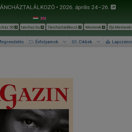
TÁNCHÁZTALÁLKOZÓ • 2026. április 24–26.
ncház 50
tanchaz.hu
Táncháztalálkozó
Mesterek
Ifjú Mesterek
egrendelés
Évfolyamok
Cikkek
Lapszám