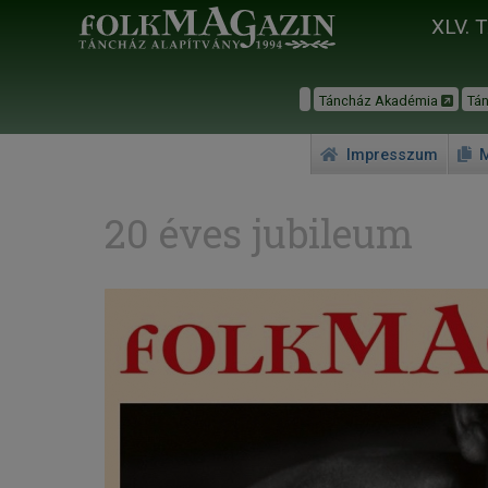
XLV. 
Táncház Akadémia
Tá
Impresszum
M
20 éves jubileum