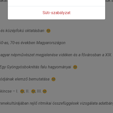
akat egyéves előfizetéssel jutalmazzuk, illetve megjelentettük a 
Süti-szabályzat
p- és középfokú oktatásban
0-as, 70-es években Magyarországon
magyar népművészet megjelenése vidéken és a fővárosban a XIX.
 Egy Gyöngyösbokrétás falu hagyományai
ékmódjának elemző bemutatása
kincse
– I.
; II.
; III.
enekultúrájában rejlő ritmikai összefüggések vizsgálata adatbá