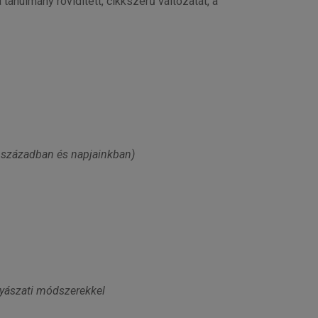
tanulmány rövidített, cikkszerű változatát, a
 században és napjainkban)
nyászati módszerekkel