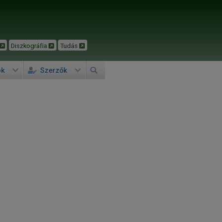
Diszkográfia
Tudás
ok
Szerzők