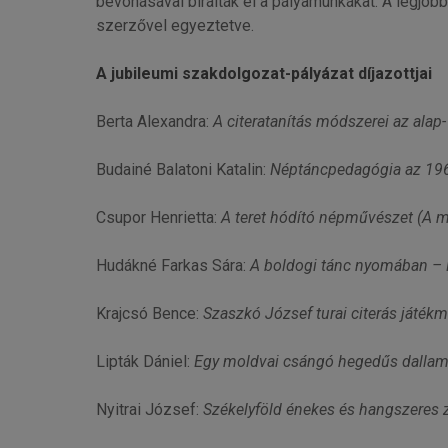
bevonásával bírálták el a pályamunkákat. A legjobb
szerzővel egyeztetve.
A jubileumi szakdolgozat-pályázat díjazottjai
Berta Alexandra:
A citeratanítás módszerei az ala
Budainé Balatoni Katalin:
Néptáncpedagógia az 196
Csupor Henrietta:
A teret hódító népművészet (A 
Hudákné Farkas Sára:
A boldogi tánc nyomában –
Krajcsó Bence:
Szaszkó József turai citerás ját
Lipták Dániel:
Egy moldvai csángó hegedűs dallam
Nyitrai József:
Székelyföld énekes és hangszeres z