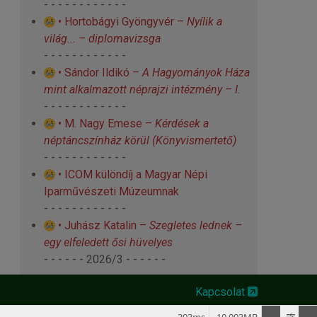
- - - - - - - - - - - -
• Hortobágyi Gyöngyvér –
Nyílik a
világ... – diplomavizsga
- - - - - - - - - - - -
• Sándor Ildikó –
A Hagyományok Háza
mint alkalmazott néprajzi intézmény – I.
- - - - - - - - - - - -
• M. Nagy Emese –
Kérdések a
néptáncszínház körül
(Könyvismertető)
- - - - - - - - - - - -
• ICOM különdíj a Magyar Népi
Iparművészeti Múzeumnak
- - - - - - - - - - - -
• Juhász Katalin –
Szegletes lednek –
egy elfeledett ősi hüvelyes
- - - - - - 2026/3 - - - - - -
Kapcsolat