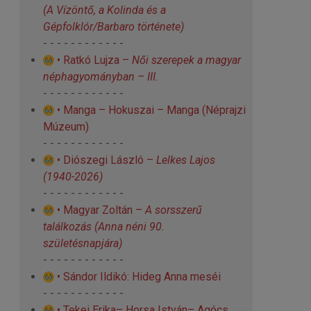
(A Vízöntő, a Kolinda és a
Gépfolklór/Barbaro története)
- - - - - - - - - - - -
• Ratkó Lujza –
Női szerepek a magyar
néphagyományban – III.
- - - - - - - - - - - -
• Manga – Hokuszai – Manga (Néprajzi
Múzeum)
- - - - - - - - - - - -
• Diószegi László –
Lelkes Lajos
(1940-2026)
- - - - - - - - - - - -
• Magyar Zoltán –
A sorsszerű
találkozás
(Anna néni 90.
születésnapjára)
- - - - - - - - - - - -
• Sándor Ildikó: Hideg Anna meséi
- - - - - - - - - - - -
• Tekei Erika– Horsa István– Agócs