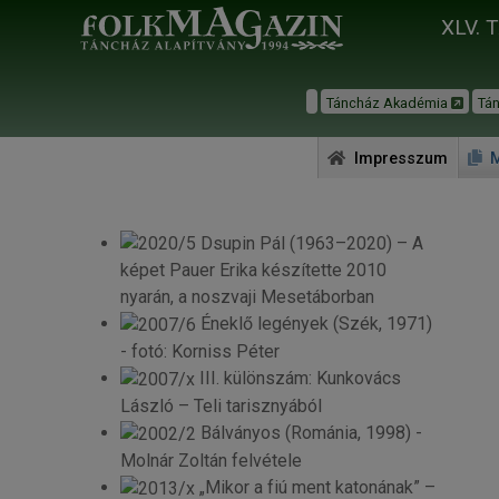
XLV. 
Táncház Akadémia
Tá
Impresszum
M
Dsupin Pál (1963–2020) – A
képet Pauer Erika készítette 2010
nyarán, a noszvaji Mesetáborban
Éneklő legények (Szék, 1971)
- fotó: Korniss Péter
III. különszám: Kunkovács
László – Teli tarisznyából
Bálványos (Románia, 1998) -
Molnár Zoltán felvétele
„Mikor a fiú ment katonának” –