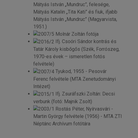
Mátyás István „Mundruc”, felesége,
Mátyás Katalin „Tita Kati” és fiuk, ifjabb
Mátyás István „Mundruc” (Magyarvista,
1951.)
Molnár Zoltán fotója
Ifj. Csoóri Sándor kontrás és
Tatár Károly kisbőgős (Szék, Forrószeg,
1970-es évek – ismeretlen fotós
felvétele)
Tyukod, 1955 - Pesovár
Ferenc felvétele (MTA Zenetudományi
Intézet)
Ifj. Zsuráfszki Zoltán: Decsi
verbunk (fotó: Majnik Zsolt)
Rostás Péter, Nyírvasvári -
Martin György felvétele (1956) - MTA ZTI
Néptánc Archívum fotótára
© Free
Joomla! 3 Modules
- by
VinaGecko.com