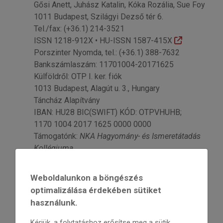
Gősi Anett, Juhász Katalin, Kóka Rozália, Sue Foy
1011 Budapest, Szilágyi Dezső tér 6.
Tel./fax: (+36.1) 214-3521
ISSN 1218-912X • HU-ISSN 1587-415X
Porszinter Nyomda, tel.: (+36.1) 388-7632
Bankszámlaszám: 11701004-20171625
Külföldről: OTP I. ker. fiók
1013 Budapest, Alagút u. 3., Hungary
Táncház Alapítvány
IBAN: HU28 BIC(SWIFT) KÓD: OTPVHUHB;
1170 1004 2017 1625 0000 0000
Támogatónk:
NKA Hagyomány- és Ismeretátadás
Kollégiuma
Weboldalunkon a böngészés
optimalizálása érdekében sütiket
használunk.
Kérjük, a folytatáshoz erősítse meg a sütik