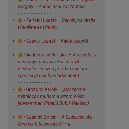
Gergely –
Annus néni köszöntése
- - - - - - - - - - - -
• Felföldi László –
Bálványosváralja
táncélete és táncai...
- - - - - - - - - - - -
• Szávai József –
Kalotaszegről
- - - - - - - - - - - -
• Andrásfalvy Bertalan –
A szeretet a
néphagyományban – II. rész
(A
népköltészet szerepe a társadalom
egészségének fenntartásában)
- - - - - - - - - - - -
• Grozdits Károly –
„Összeért a
néptáncos múltam a színművész
jelenemmel”
(Interjú Bubik Rékával)
- - - - - - - - - - - -
• Szánthó Zoltán –
A Szászcsávási
Zenekar hitelességéről – II.