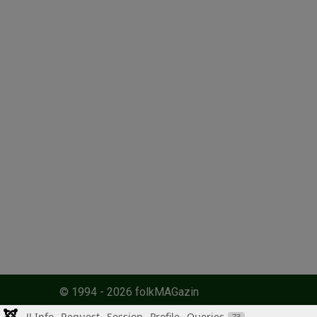
© 1994 - 2026 folkMAGazin
J! Info
Request
Session
Profile
Queries
73