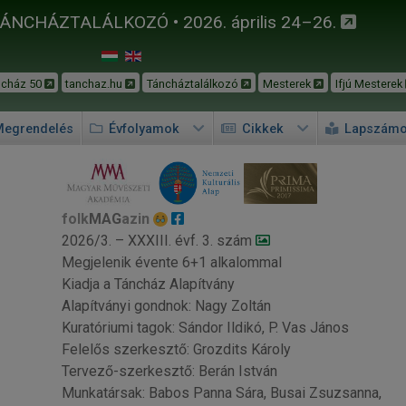
TÁNCHÁZTALÁLKOZÓ • 2026. április 24–26.
ncház 50
tanchaz.hu
Táncháztalálkozó
Mesterek
Ifjú Mesterek
egrendelés
Évfolyamok
Cikkek
Lapszám
folk
MAG
azin
2026/3. – XXXIII. évf. 3. szám
Megjelenik évente 6+1 alkalommal
Kiadja a Táncház Alapítvány
Alapítványi gondnok: Nagy Zoltán
Kuratóriumi tagok: Sándor Ildikó, P. Vas János
Felelős szerkesztő: Grozdits Károly
Tervező-szerkesztő: Berán István
Munkatársak: Babos Panna Sára, Busai Zsuzsanna,