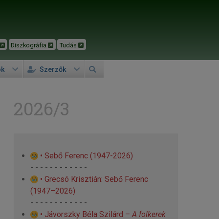
Diszkográfia
Tudás
ok
Szerzők
2026/3
• Sebő Ferenc (1947-2026)
- - - - - - - - - - - -
• Grecsó Krisztián: Sebő Ferenc
(1947–2026)
- - - - - - - - - - - -
• Jávorszky Béla Szilárd –
A folkerek