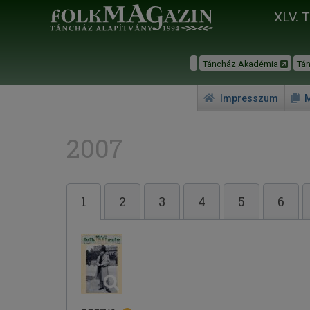
XLV. 
Táncház Akadémia
Tá
Impresszum
M
2007
1
2
3
4
5
6