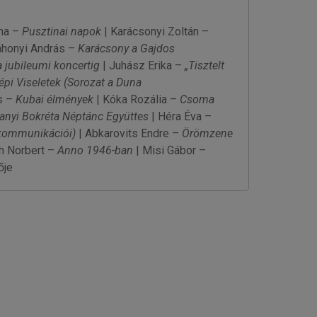
ona –
Pusztinai napok
| Karácsonyi Zoltán –
áhonyi András –
Karácsony a Gajdos
a jubileumi koncertig
| Juhász Erika –
„Tisztelt
pi Viseletek
(Sorozat a Duna
s –
Kubai élmények
| Kóka Rozália –
Csoma
anyi Bokréta Néptánc Együttes
| Héra Éva –
 kommunikációi)
| Abkarovits Endre –
Örömzene
h Norbert –
Anno 1946-ban
| Misi Gábor –
ője