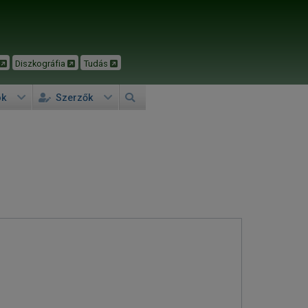
Diszkográfia
Tudás
ok
Szerzők