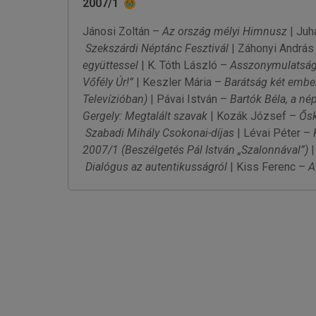
2007/1
Jánosi Zoltán –
Az ország mélyi Himnusz
| Juh
Szekszárdi Néptánc Fesztivál
| Záhonyi András
együttessel
| K. Tóth László –
Asszonymulatsá
Vőfély Úr!”
| Keszler Mária –
Barátság két emberö
Televízióban)
| Pávai István –
Bartók Béla, a né
Gergely: Megtalált szavak
| Kozák József –
Ősk
Szabadi Mihály Csokonai-díjas
| Lévai Péter –
2007/1
(Beszélgetés Pál István „Szalonnával”)
|
Dialógus az autentikusságról
| Kiss Ferenc –
A