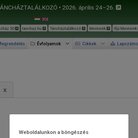
TÁNCHÁZTALÁLKOZÓ • 2026. április 24–26.
ncház 50
tanchaz.hu
Táncháztalálkozó
Mesterek
Ifjú Mesterek
egrendelés
Évfolyamok
Cikkek
Lapszám
x
Weboldalunkon a böngészés