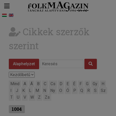
Cikkek szerzők
szerint
Alaphelyzet
Mind
A
Á
B
C
Cs
D
E
É
F
G
Gy
H
I
J
K
L
M
N
Ny
O
Ó
P
Q
R
S
Sz
T
U
V
W
Z
Zs
1004