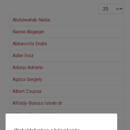
Tételek #
Abdulwahab Nadia
Narine Abgarjan
Abkarovits Endre
Adler Írisz
Adonyi Adrienn
Agócs Gergely
Albert Zsuzsa
Alföldy-Boruss István dr.
Alföldy-Boruss Márk
Almási István