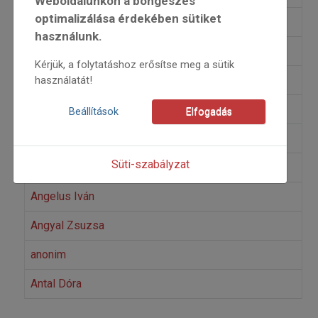
Weboldalunkon a böngészés
optimalizálása érdekében sütiket
Peter Amick
használunk.
Andó Ilona
Kérjük, a folytatáshoz erősítse meg a sütik
András Erzsi Erdei
használatát!
Andrásfalvy Bertalan
Beállítások
Elfogadás
András Mihály
Süti-szabályzat
András Orsolya
Angelus Iván
Angyal Zsuzsa
anonim
Antal Dóra