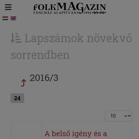
Lapszámok növekvő
sorrendben
2016/3
24
Tételek #
A belső igény és a