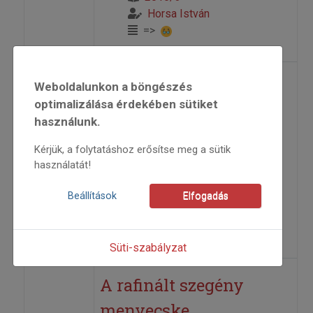
Horsa István
=>
„Annus néni
Weboldalunkon a böngészés
optimalizálása érdekében sütiket
daloskönyve” –
használunk.
könyvbemutató
Kérjük, a folytatáshoz erősítse meg a sütik
használatát!
2016
2016/3
Beállítások
Elfogadás
Árendás Péter
=>
Süti-szabályzat
A rafinált szegény
menyecske