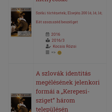
Széki történetek; Elsején 200 lé, lé, lé;
Két szomszéd beszélget
2016
2016/3
Kocsis Rózsi
=>
A szlovák identitás
megélésének jelenkori
formái a „Kerepesi-
sziget” három
településén