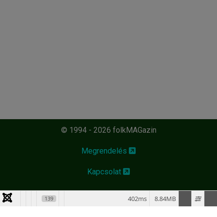
© 1994 - 2026 folkMAGazin
Megrendelés
Kapcsolat
402ms
8.84MB
139