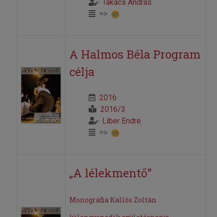
Takács András
=>
A Halmos Béla Program
célja
2016
2016/3
Liber Endre
=>
„A lélekmentő”
Monográfia Kallós Zoltán