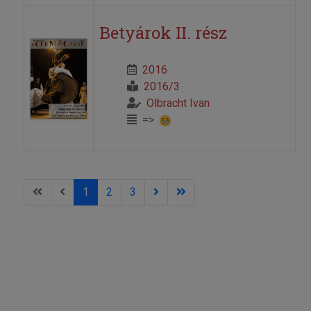
Betyárok II. rész
2016
2016/3
Olbracht Ivan
=>
1
2
3