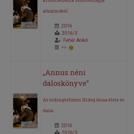
kilencvenedik születésnapja
alkalmából
2016
2016/3
Fehér Anikó
=>
„Annus néni
daloskönyve”
Az ördöngösfüzesi Hideg Anna élete és
dalai
2016
2016/3