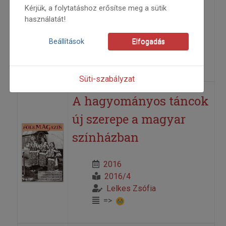
Kérjük, a folytatáshoz erősítse meg a sütik
használatát!
2016
2016/5
Beállítások
Elfogadás
Nagy Olga
=>
Süti-szabályzat
A hagyományos táncok
új szerepe a magyar
színházban
2016
2016/4
Lelkes Zsófia
=>