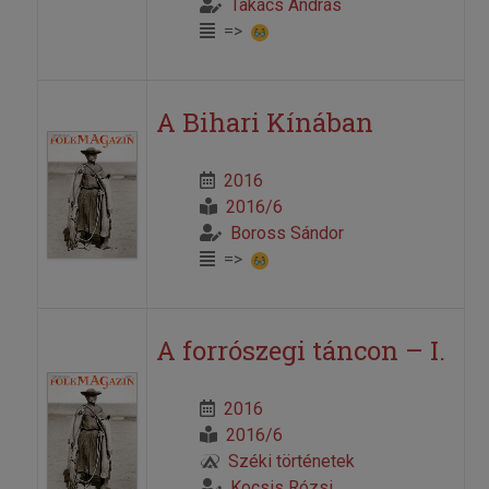
Takács András
=>
A Bihari Kínában
2016
2016/6
Boross Sándor
=>
A forrószegi táncon – I.
2016
2016/6
Széki történetek
Kocsis Rózsi