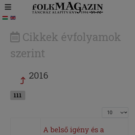
Cikkek évfolyamok
szerint
2016
111
Tételek #
A belső igény és a