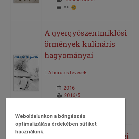
=>
A gyergyószentmiklósi
örmények kulináris
hagyományai
I. A hurutos levesek
2016
2016/5
Juhász Katalin
=>
Weboldalunkon a böngészés
optimalizálása érdekében sütiket
használunk.
A hagyomány modelljei