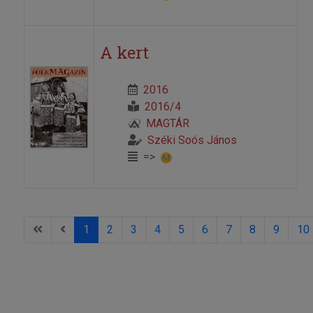
A kert
2016
2016/4
MAGTÁR
Széki Soós János
=>
1
2
3
4
5
6
7
8
9
10