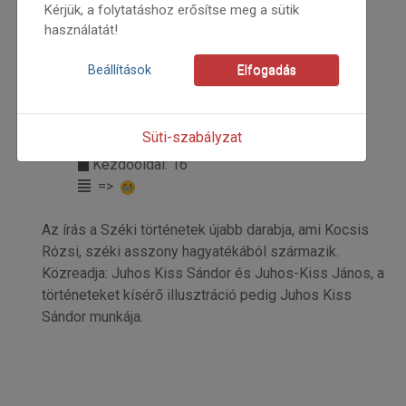
Kérjük, a folytatáshoz erősítse meg a sütik
használatát!
Beállítások
Elfogadás
2016
2016/3
Süti-szabályzat
Kocsis Rózsi
Kezdőoldal: 16
=>
Az írás a Széki történetek újabb darabja, ami Kocsis
Rózsi, széki asszony hagyatékából származik.
Közreadja: Juhos Kiss Sándor és Juhos-Kiss János, a
történeteket kísérő illusztráció pedig Juhos Kiss
Sándor munkája.