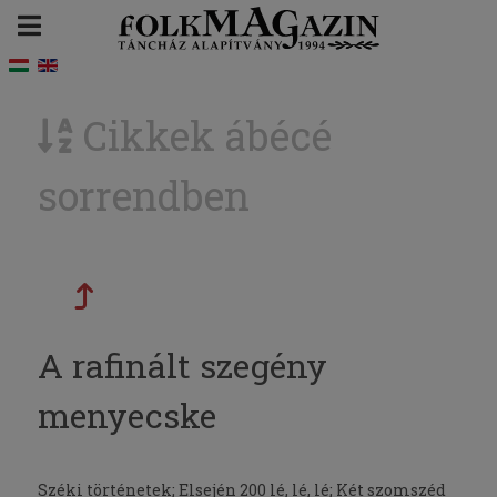
Cikkek ábécé
sorrendben
A rafinált szegény
menyecske
Széki történetek; Elsején 200 lé, lé, lé; Két szomszéd