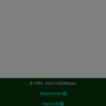
© 1994 - 2026 folkMAGazin
Megrendelés
Kapcsolat