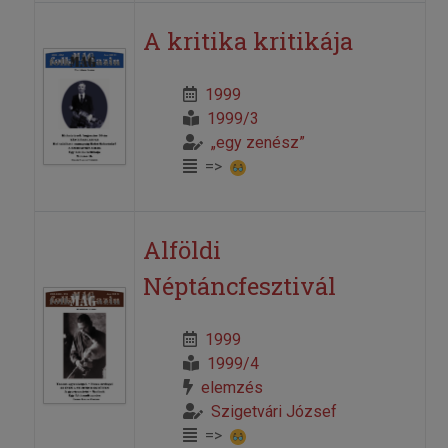
A kritika kritikája
1999
1999/3
„egy zenész”
=>
Alföldi
Néptáncfesztivál
1999
1999/4
elemzés
Szigetvári József
=>