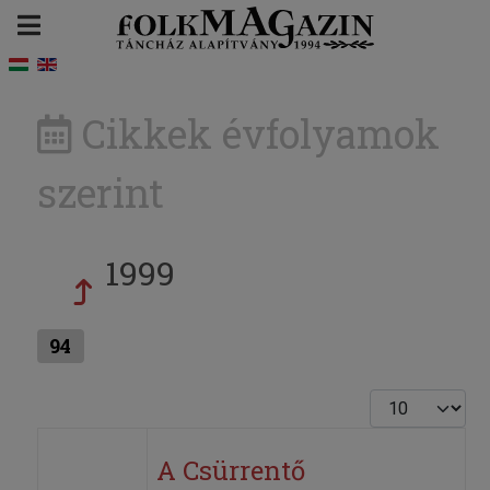
Cikkek évfolyamok
szerint
1999
94
Tételek #
A Csürrentő