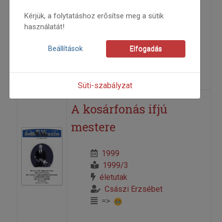
Kérjük, a folytatáshoz erősítse meg a sütik
1999
használatát!
1999/3
életutak
Beállítások
Elfogadás
Császi Erzsébet
=>
Süti-szabályzat
A kosárfonás ifjú
mestere
1999
1999/3
életutak
Császi Erzsébet
=>