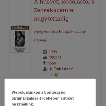
A húsvéti locsolástól a
Zeneakadémia
nagyterméig
A népzene és a klasszikus zene
egysége
1999
1999/4
riport
K. Tóth László
=>
Weboldalunkon a böngészés
A kalap szakadjon, a
optimalizálása érdekében sütiket
gazda maradjon
használunk.