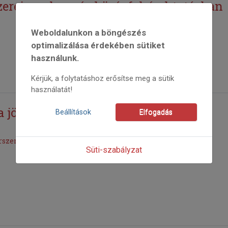
zerei az alap– és középfokú oktatásban
Weboldalunkon a böngészés
optimalizálása érdekében sütiket
használunk.
Kérjük, a folytatáshoz erősítse meg a sütik
használatát!
 jövőt...”
Beállítások
Elfogadás
rszentlőrinc polgármesterével
Süti-szabályzat