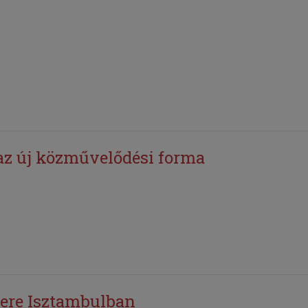
az új közművelődési forma
kere Isztambulban