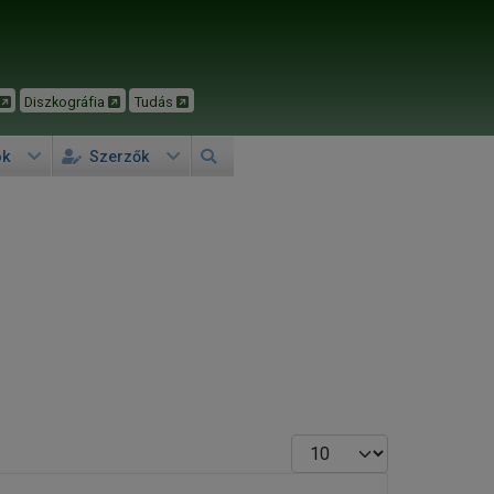
Diszkográfia
Tudás
ok
Szerzők
Tételek #