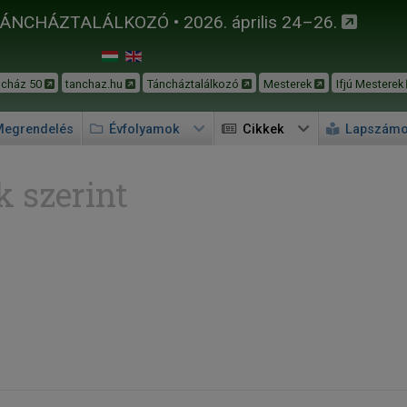
TÁNCHÁZTALÁLKOZÓ • 2026. április 24–26.
ncház 50
tanchaz.hu
Táncháztalálkozó
Mesterek
Ifjú Mesterek
egrendelés
Évfolyamok
Cikkek
Lapszám
 szerint