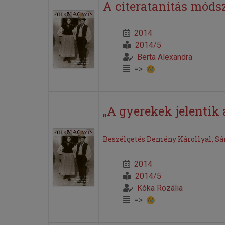
A citeratanítás móds
2014
2014/5
Berta Alexandra
=>
„A gyerekek jelentik a
Beszélgetés Demény Károllyal, Sá
2014
2014/5
Kóka Rozália
=>