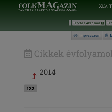
XLV. 
Táncház Akadémia
Tá
Impresszum
M
Cikkek évfolyamok
2014
132