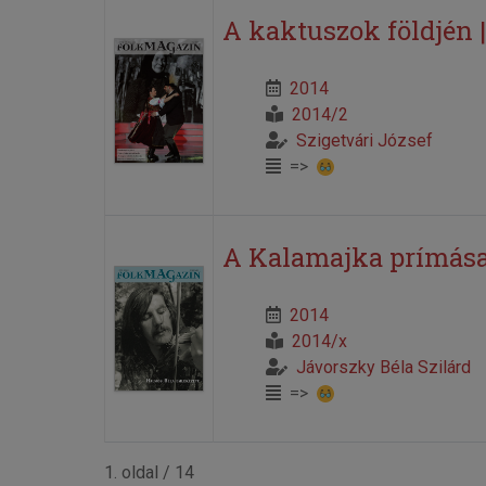
A kaktuszok földjén |
2014
2014/2
Szigetvári József
=>
A Kalamajka prímás
2014
2014/x
Jávorszky Béla Szilárd
=>
1. oldal / 14