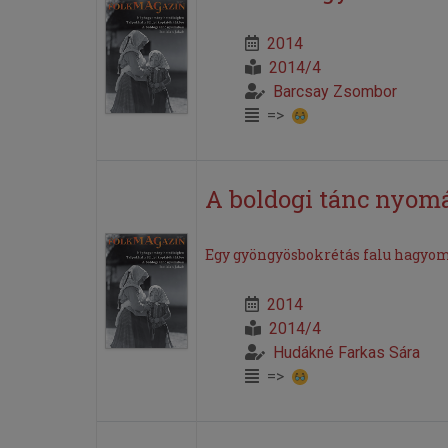
2014
2014/4
Barcsay Zsombor
=>
A boldogi tánc nyom
Egy gyöngyösbokrétás falu hagyo
2014
2014/4
Hudákné Farkas Sára
=>