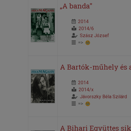
„A banda"
2014
2014/6
Szász József
=>
A Bartók-műhely és 
2014
2014/x
Jávorszky Béla Szilárd
=>
A Bihari Együttes si