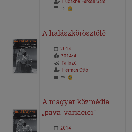
Hudákné Farkas Sára
=>
A halászkörösztölő
2014
2014/4
Tallózó
Herman Ottó
=>
A magyar közmédia
„páva-variációi"
2014