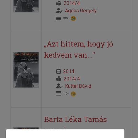
2014/4
Agócs Gergely
=>
„Azt hittem, hogy jó
kedvem van..."
2014
2014/4
Küttel Dávid
=>
Barta Léka Tamás
versei