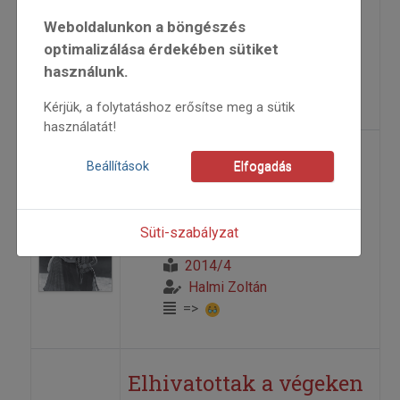
2014
Weboldalunkon a böngészés
2014/4
optimalizálása érdekében sütiket
Barta Léka Tamás
használunk.
=>
Kérjük, a folytatáshoz erősítse meg a sütik
használatát!
Egy kétegyházi táncos
Beállítások
Elfogadás
emlékezete
Süti-szabályzat
2014
2014/4
Halmi Zoltán
=>
Elhivatottak a végeken