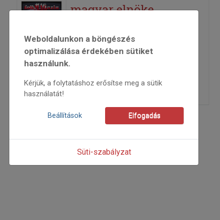
magyar elnöke
2002
Weboldalunkon a böngészés
2002/1
optimalizálása érdekében sütiket
beszámoló
használunk.
Sz. J.
=>
Kérjük, a folytatáshoz erősítse meg a sütik
használatát!
Beállítások
Elfogadás
Süti-szabályzat