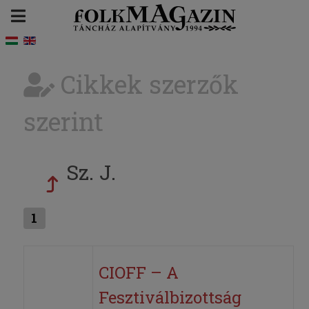
Cikkek szerzők
szerint
Sz. J.
1
CIOFF – A
Fesztiválbizottság