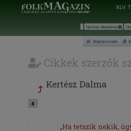
XLV. 
Táncház Akadémia
Tá
Impresszum
M
Cikkek szerzők sz
Kertész Dalma
4
„Ha tetszik nekik, úg