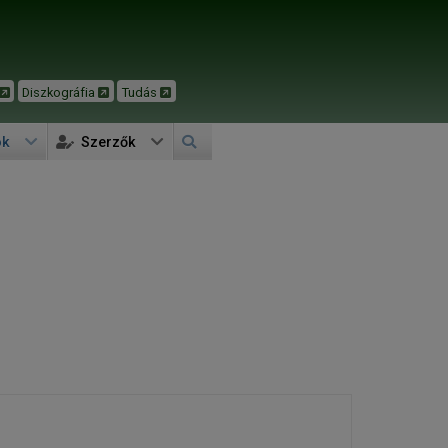
Diszkográfia
Tudás
ok
Szerzők