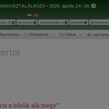
TÁNCHÁZTALÁLKOZÓ • 2026. április 24–26.
ncház 50
tanchaz.hu
Táncháztalálkozó
Mesterek
Ifjú Mesterek
egrendelés
Évfolyamok
Cikkek
Lapszám
erint
yis a bőrük alá megy”