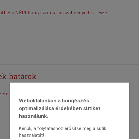
t el a NÉPI hang-színek sorozat negyedik része
ek határok
zetem / Moj prvi zvezek ljudske glasbe
Weboldalunkon a böngészés
optimalizálása érdekében sütiket
használunk.
Kérjük, a folytatáshoz erősítse meg a sütik
használatát!