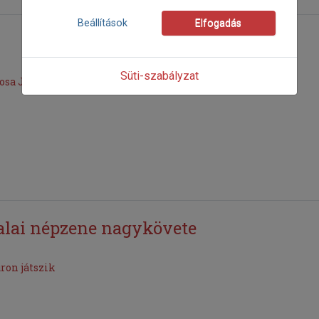
Beállítások
Elfogadás
Süti-szabályzat
osa Julcsi népzenei gyökerű, világzenei szárnyú dalainak
zalai népzene nagykövete
ron játszik