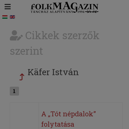
Cikkek szerzők
szerint
Käfer István
1
A „Tót népdalok”
folytatása