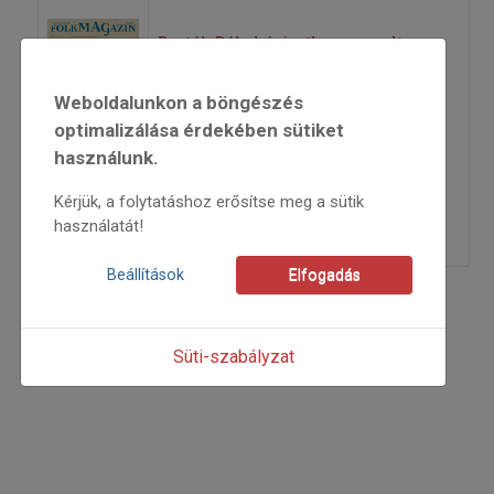
Bartók Béla kéziratban maradt
szlovák gyűjteményének kiadása
Weboldalunkon a böngészés
optimalizálása érdekében sütiket
2011
használunk.
2011/5
Käfer István
Kérjük, a folytatáshoz erősítse meg a sütik
=>
használatát!
Beállítások
Elfogadás
Süti-szabályzat