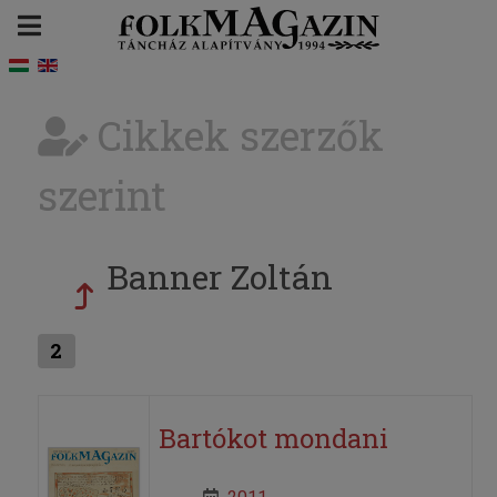
Cikkek szerzők
szerint
Banner Zoltán
2
Bartókot mondani