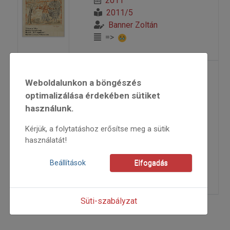
2011
2011/5
Banner Zoltán
=>
Szobrász nép
Weboldalunkon a böngészés
optimalizálása érdekében sütiket
használunk.
népi szobrászat
Kérjük, a folytatáshoz erősítse meg a sütik
1996
használatát!
1996/1
Banner Zoltán
Beállítások
Elfogadás
=>
Süti-szabályzat