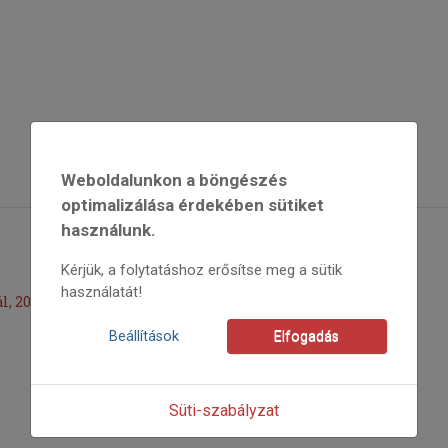
Weboldalunkon a böngészés
optimalizálása érdekében sütiket
használunk.
Kérjük, a folytatáshoz erősítse meg a sütik
használatát!
 2002. június 21–23.
Beállítások
Elfogadás
Süti-szabályzat