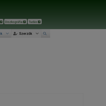
Diszkográfia
Tudás
ok
Szerzők