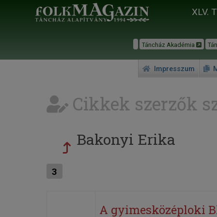
XLV. 
Táncház Akadémia
Tá
Impresszum
M
Cikkek szerzők sz
Bakonyi Erika
3
A gyimesközéploki Bl