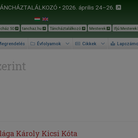
TÁNCHÁZTALÁLKOZÓ • 2026. április 24–26.
ncház 50
tanchaz.hu
Táncháztalálkozó
Mesterek
Ifjú Mesterek
egrendelés
Évfolyamok
Cikkek
Lapszám
erint
ága Károly Kicsi Kóta