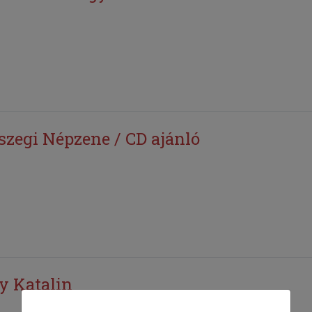
szegi Népzene / CD ajánló
y Katalin