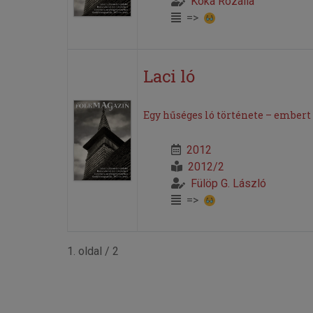
Kóka Rozália
=>
Laci ló
Egy hűséges ló története – embert 
2012
2012/2
Fülöp G. László
=>
1. oldal / 2