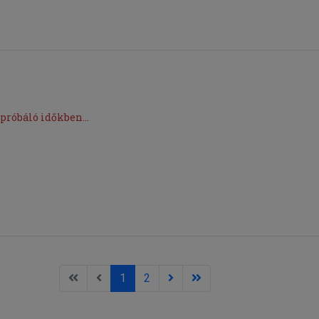
próbáló időkben...
1
2