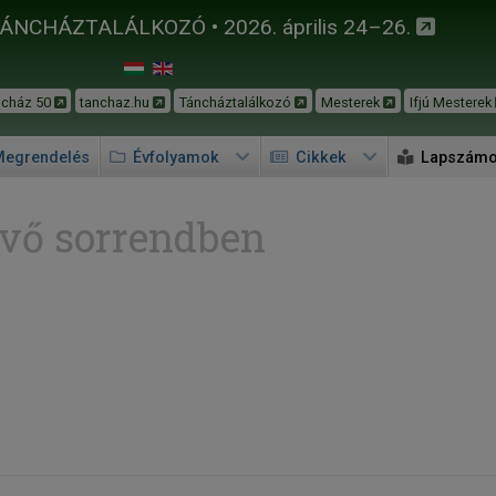
TÁNCHÁZTALÁLKOZÓ • 2026. április 24–26.
ncház 50
tanchaz.hu
Táncháztalálkozó
Mesterek
Ifjú Mesterek
egrendelés
Évfolyamok
Cikkek
Lapszám
vő sorrendben