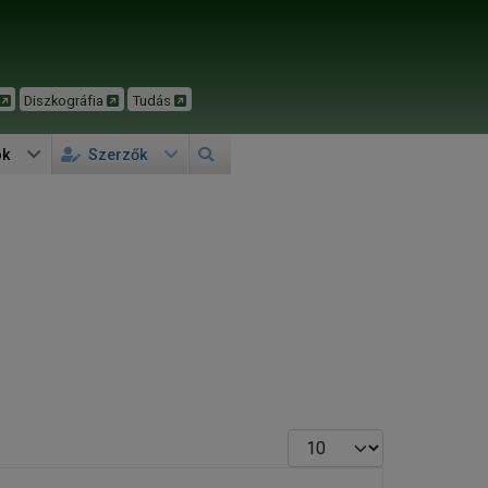
Diszkográfia
Tudás
ok
Szerzők
Tételek #