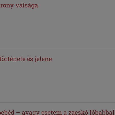
orony válsága
rténete és jelene
bebéd – avagy esetem a zacskó lóbabbal