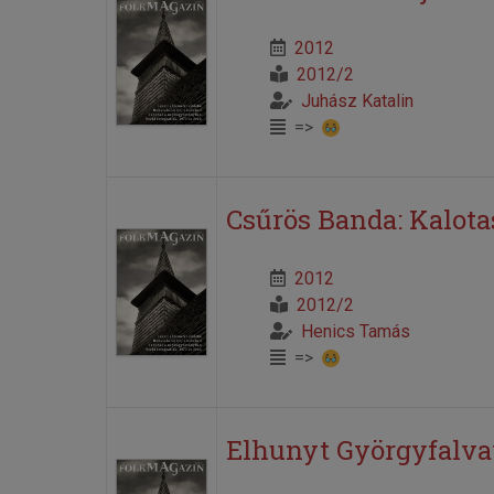
2012
2012/2
Juhász Katalin
=>
Csűrös Banda: Kalota
2012
2012/2
Henics Tamás
=>
Elhunyt Györgyfalva