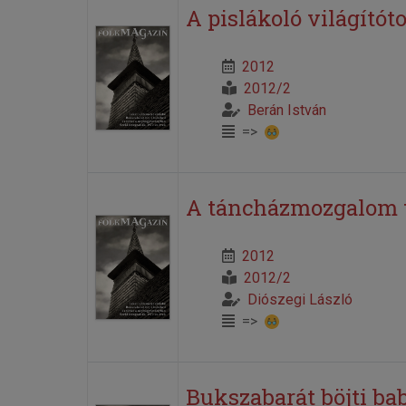
A pislákoló világítót
2012
2012/2
Berán István
=>
A táncházmozgalom tö
2012
2012/2
Diószegi László
=>
Bukszabarát böjti ba