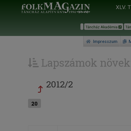
XLV. 
Táncház Akadémia
Tá
Impresszum
M
Lapszámok növek
2012/2
20