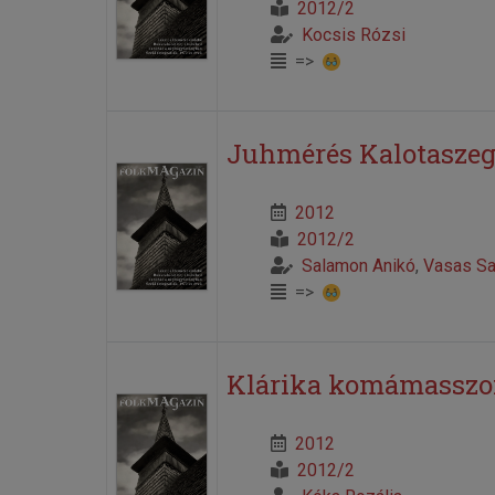
2012/2
Kocsis Rózsi
=>
Juhmérés Kalotaszege
2012
2012/2
Salamon Anikó
,
Vasas S
=>
Klárika komámasszon
2012
2012/2