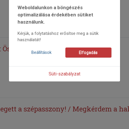
Weboldalunkon a böngészés
optimalizálása érdekében sütiket
használunk.
Kérjük, a folytatáshoz erősítse meg a sütik
használatát!
 Összegyűrt levelek
Beállítások
Elfogadás
Süti-szabályzat
gett a szépasszony! / Megkérdem a hal