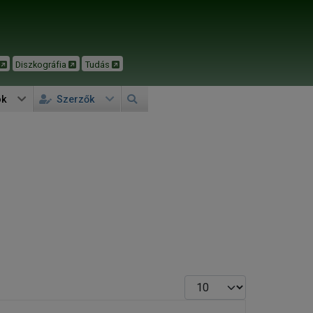
Diszkográfia
Tudás
ok
Szerzők
Tételek #