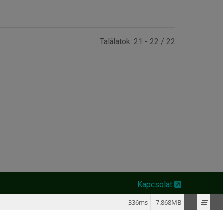
Találatok: 21 - 22 / 22
Kapcsolat
336ms
7.868MB