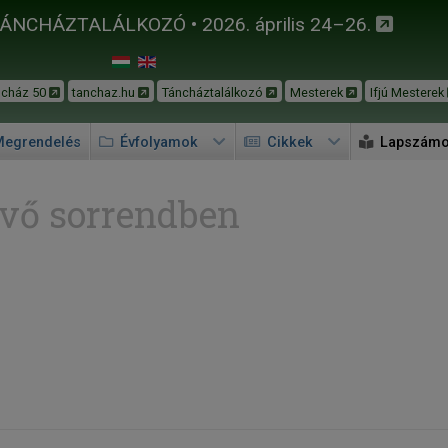
TÁNCHÁZTALÁLKOZÓ • 2026. április 24–26.
ncház 50
tanchaz.hu
Táncháztalálkozó
Mesterek
Ifjú Mesterek
egrendelés
Évfolyamok
Cikkek
Lapszám
vő sorrendben