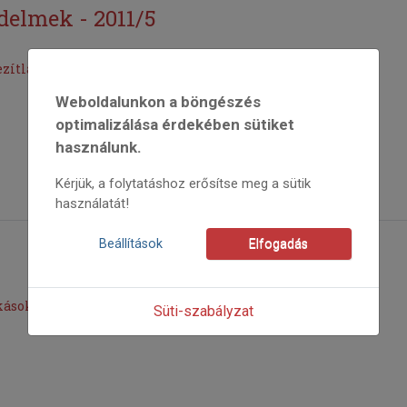
delmek - 2011/5
ítláb (részlet)
Weboldalunkon a böngészés
optimalizálása érdekében sütiket
használunk.
Kérjük, a folytatáshoz erősítse meg a sütik
használatát!
Beállítások
Elfogadás
ások – II.
Süti-szabályzat