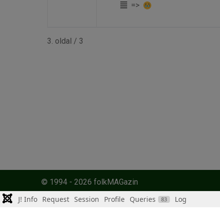
=>
3. oldal / 3
© 1994 - 2026 folkMAGazin
J! Info
Request
Session
Profile
Queries
Log
83