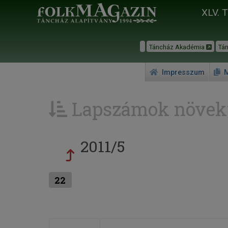
XLV. 
Táncház Akadémia
Tá
Impresszum
M
Lapszámok növek
2011/5
22