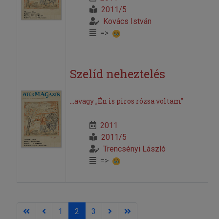
2011/5
Kovács István
=>
Szelíd neheztelés
...avagy „Én is piros rózsa voltam"
2011
2011/5
Trencsényi László
=>
1
2
3