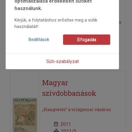
optimalizálása érdekében sütiket
használunk.
Sebestyén Márta október végi
Kérjük, a folytatáshoz erősítse meg a sütik
koncertjén a pécsi Kodály Központban
használatát!
2011
Beállítások
Elfogadás
2011/5
Szávai József
=>
Süti-szabályzat
Magyar
szívdobbanások
„Hangvetés” a világzenei vásáron
2011
2011/5