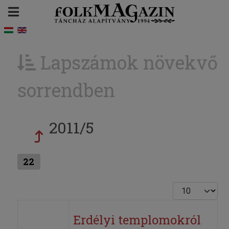
Lapszámok növekvő
sorrendben
2011/5
22
Tételek #
Erdélyi templomokról