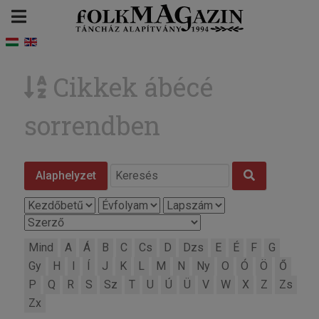
Cikkek ábécé
sorrendben
Alaphelyzet
Mind
A
Á
B
C
Cs
D
Dzs
E
É
F
G
Gy
H
I
Í
J
K
L
M
N
Ny
O
Ó
Ö
Ő
P
Q
R
S
Sz
T
U
Ú
Ü
V
W
X
Z
Zs
Zx