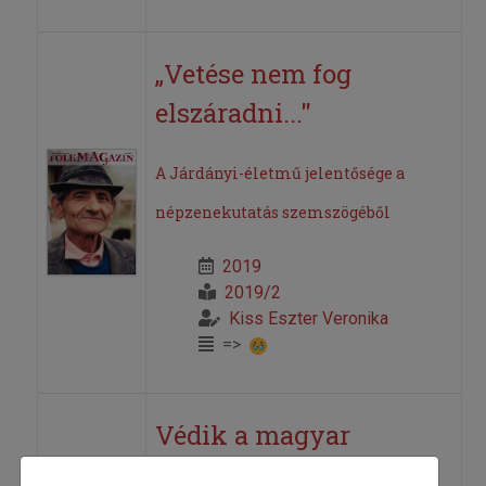
„Vetése nem fog
elszáradni..."
A Járdányi-életmű jelentősége a
népzenekutatás szemszögéből
2019
2019/2
Kiss Eszter Veronika
=>
Védik a magyar
népdalt!