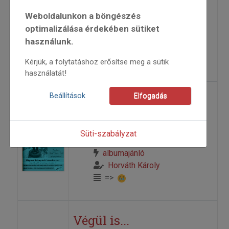
Weboldalunkon a böngészés
2013
optimalizálása érdekében sütiket
2013/6
használunk.
Balázs Béla
=>
Kérjük, a folytatáshoz erősítse meg a sütik
használatát!
Beállítások
Elfogadás
Végre...
1994
Süti-szabályzat
1994/3
albumajánló
Horváth Károly
=>
Végül is...