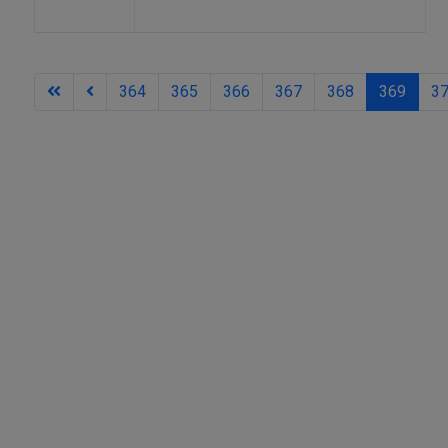
364
365
366
367
368
369
3