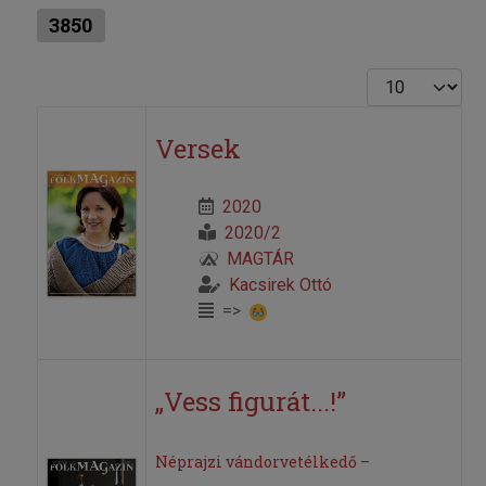
3850
Tételek #
Versek
2020
2020/2
MAGTÁR
Kacsirek Ottó
=>
„Vess figurát...!”
Néprajzi vándorvetélkedő –