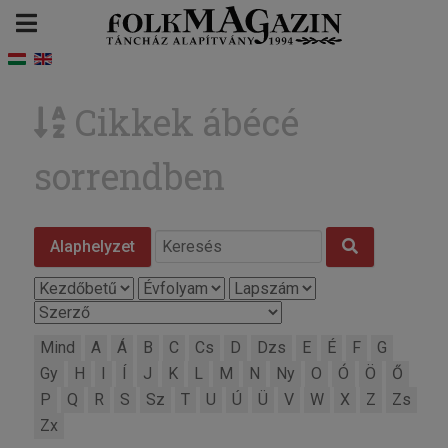
Cikkek ábécé
sorrendben
Alaphelyzet
Mind
A
Á
B
C
Cs
D
Dzs
E
É
F
G
Gy
H
I
Í
J
K
L
M
N
Ny
O
Ó
Ö
Ő
P
Q
R
S
Sz
T
U
Ú
Ü
V
W
X
Z
Zs
Zx