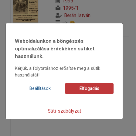
1995
1995/1
Berán István
=>
Weboldalunkon a böngészés
„...újra tudjuk éleszteni
optimalizálása érdekében sütiket
használunk.
ez értékeket...” (Egy
fesztivál története)
Kérjük, a folytatáshoz erősítse meg a sütik
használatát!
1997
Beállítások
Elfogadás
1997/3
riport
Füleki Sarolta
Süti-szabályzat
=>