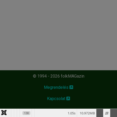
© 1994 - 2026 folkMAGazin
Megrendelés
Kapcsolat
1.05s
10.972MB
138