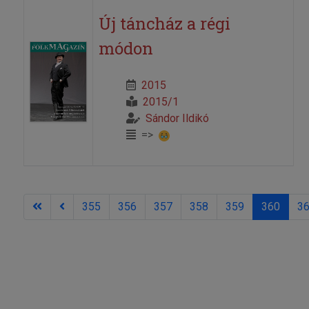
Új táncház a régi
módon
2015
2015/1
Sándor Ildikó
=>
355
356
357
358
359
360
3