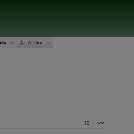
ues
Writers
Display #