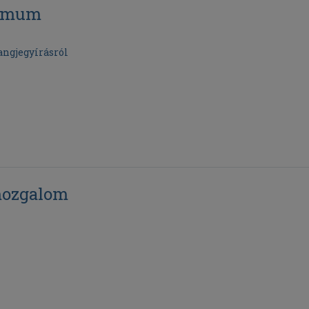
ismum
angjegyírásról
mozgalom