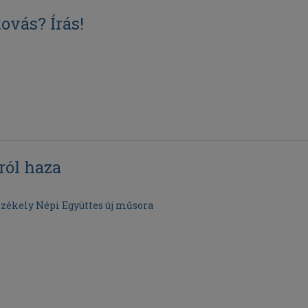
ovás? Írás!
ról haza
zékely Népi Együttes új műsora