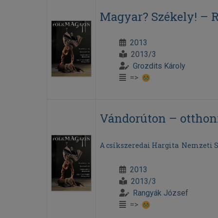
Magyar? Székely! – R
2013
2013/3
Grozdits Károly
=>
Vándorúton – otthon
A csíkszeredai Hargita Nemzeti S
2013
2013/3
Rangyák József
=>