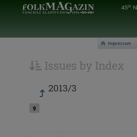
45
Na
th
Impressum
Issues by Index
2013/3
9