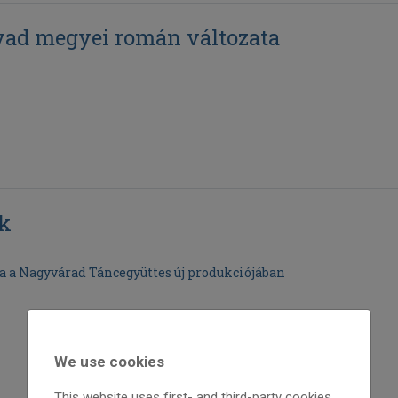
ad megyei román változata
ők
a a Nagyvárad Táncegyüttes új produkciójában
We use cookies
This website uses first- and third-party cookies