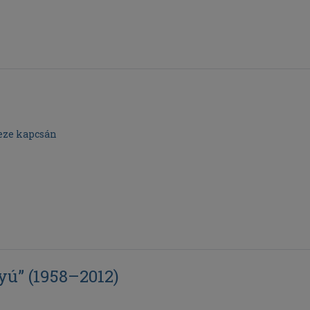
eze kapcsán
yú” (1958–2012)