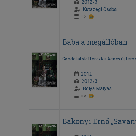
2012/3
Kutszegi Csaba
=>
Baba a megállóban
Gondolatok Herczku Ágnes új lem
2012
2012/3
Bolya Mátyás
=>
Bakonyi Ernő „Savan