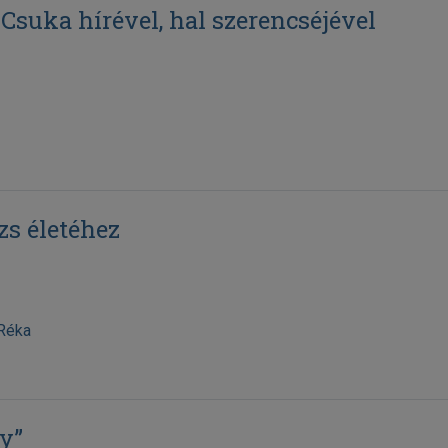
Csuka hírével, hal szerencséjével
s életéhez
Réka
y”