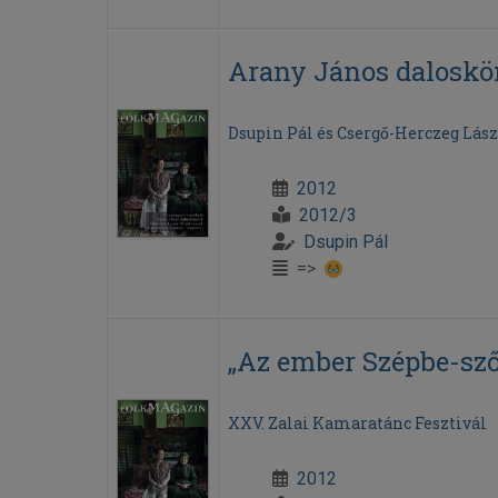
Arany János dalosk
Dsupin Pál és Csergő-Herczeg Lász
2012
2012/3
Dsupin Pál
=>
„Az ember Szépbe-szőt
XXV. Zalai Kamaratánc Fesztivál
2012