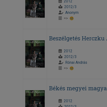
2012
2012/3
Anonym
=>
Beszélgetés Herczku
2012
2012/3
Rónai András
=>
Békés megyei magya
2012
2012/3