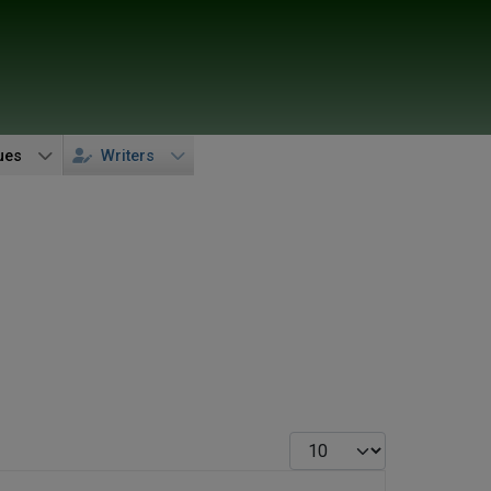
ues
Writers
Display #