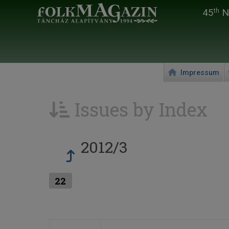
45
Na
th
Impressum
Issues by Index
2012/3
22