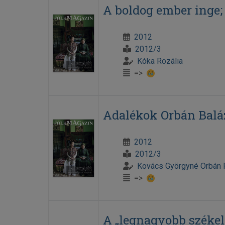
A boldog ember inge; 
2012
2012/3
Kóka Rozália
=>
Adalékok Orbán Baláz
2012
2012/3
Kovács Györgyné Orbán 
=>
A „legnagyobb székel