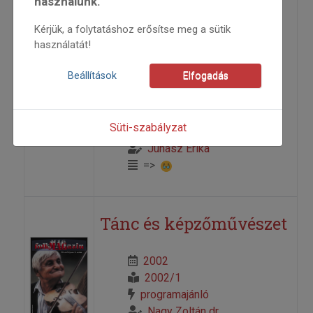
használunk.
alja...”
Kérjük, a folytatáshoz erősítse meg a sütik
használatát!
Népdalok Szabolcs-Szatmár-Bereg
Beállítások
Elfogadás
megyéből – Keleti Szél
2002
Süti-szabályzat
2002/1
Juhász Erika
=>
Tánc és képzőművészet
2002
2002/1
programajánló
Nagy Zoltán dr.