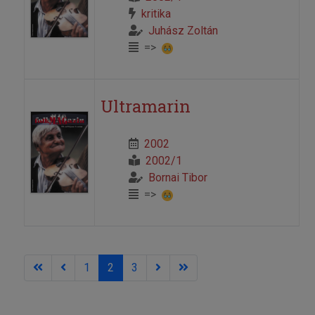
kritika
Juhász Zoltán
=>
Ultramarin
2002
2002/1
Bornai Tibor
=>
1
2
3