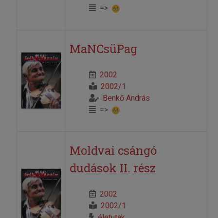
=>
MaNCsüPag
2002
2002/1
Benkő András
=>
Moldvai csángó
dudások II. rész
2002
2002/1
életutak