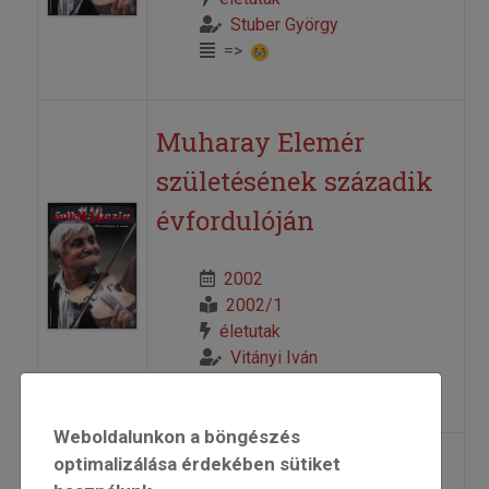
Stuber György
=>
Muharay Elemér
születésének századik
évfordulóján
2002
2002/1
életutak
Vitányi Iván
=>
Weboldalunkon a böngészés
optimalizálása érdekében sütiket
„Szivárványos az ég