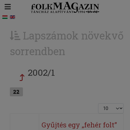
Lapszámok növekvő
sorrendben
2002/1
22
Tételek #
Gyűjtés egy „fehér folt”