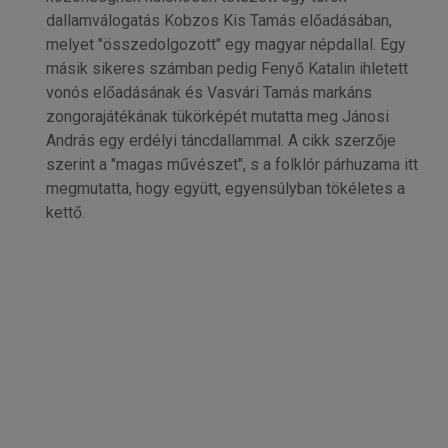
dallamválogatás Kobzos Kis Tamás előadásában,
melyet "összedolgozott" egy magyar népdallal. Egy
másik sikeres számban pedig Fenyő Katalin ihletett
vonós előadásának és Vasvári Tamás markáns
zongorajátékának tükörképét mutatta meg Jánosi
András egy erdélyi táncdallammal. A cikk szerzője
szerint a "magas művészet", s a folklór párhuzama itt
megmutatta, hogy együtt, egyensúlyban tökéletes a
kettő.