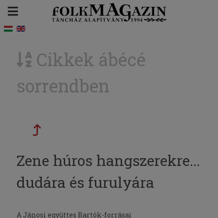
Cikkek ábécé
sorrendben
Zene húros hangszerekre...
dudára és furulyára
A Jánosi együttes Bartók-forrásai