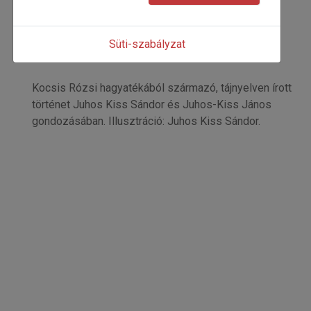
Széki történetek
Kocsis Rózsi
Kezdőoldal: 19
Süti-szabályzat
=>
Kocsis Rózsi hagyatékából származó, tájnyelven írott
történet Juhos Kiss Sándor és Juhos-Kiss János
gondozásában. Illusztráció: Juhos Kiss Sándor.