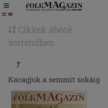
Cikkek ábécé
sorrendben
Kacagjuk a semmit sokáig