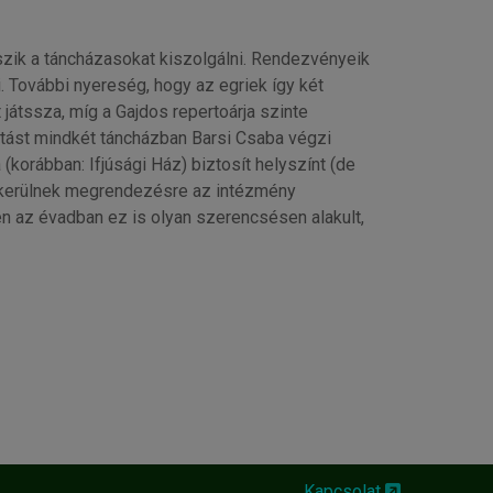
zik a táncházasokat kiszolgálni. Rendezvényeik
i. További nyereség, hogy az egriek így két
átssza, míg a Gajdos repertoárja szinte
ktatást mindkét táncházban Barsi Csaba végzi
(korábban: Ifjúsági Ház) biztosít helyszínt (de
 kerülnek megrendezésre az intézmény
n az évadban ez is olyan szerencsésen alakult,
Kapcsolat