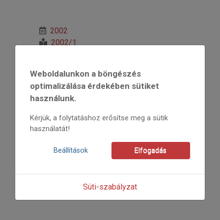
2002
2002/1
Abkarovits Endre
Kezdőoldal: 20
Weboldalunkon a böngészés
=>
optimalizálása érdekében sütiket
használunk.
Kérjük, a folytatáshoz erősítse meg a sütik
használatát!
Beállítások
Elfogadás
Süti-szabályzat