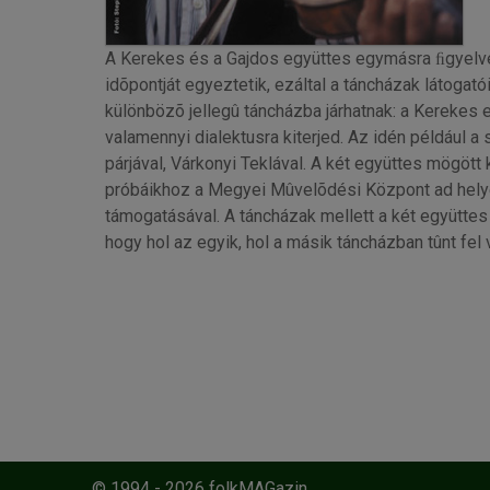
A Kerekes és a Gajdos együttes egymásra ﬁgyelve
idõpontját egyeztetik, ezáltal a táncházak látogató
különbözõ jellegû táncházba járhatnak: a Kerekes
valamennyi dialektusra kiterjed. Az idén például a
párjával, Várkonyi Teklával. A két együttes mögött
próbáikhoz a Megyei Mûvelõdési Központ ad hely
támogatásával. A táncházak mellett a két együtte
hogy hol az egyik, hol a másik táncházban tûnt fel
© 1994 - 2026 folkMAGazin