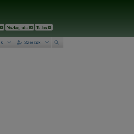
Diszkográfia
Tudás
ok
Szerzők