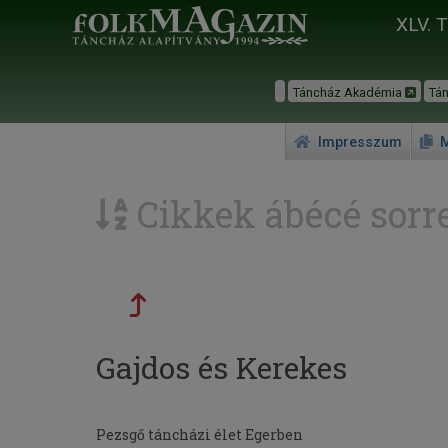
XLV. 
Táncház Akadémia
Tá
Impresszum
M
Cikkek ábécé sorr
Gajdos és Kerekes
Pezsgő táncházi élet Egerben