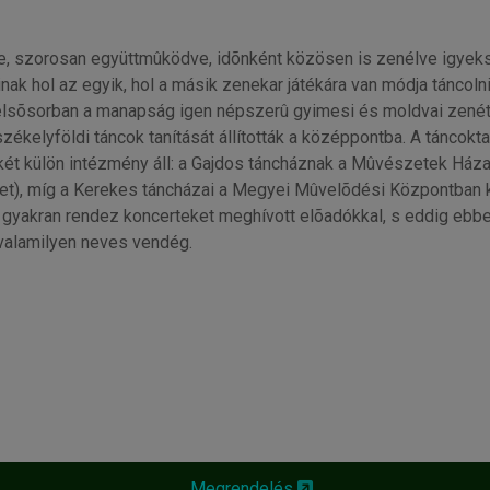
, szorosan együttmûködve, idõnként közösen is zenélve igyeks
inak hol az egyik, hol a másik zenekar játékára van módja táncoln
 elsõsorban a manapság igen népszerû gyimesi és moldvai zenét j
 székelyföldi táncok tanítását állították a középpontba. A tánco
 két külön intézmény áll: a Gajdos táncháznak a Mûvészetek Háza 
et), míg a Kerekes táncházai a Megyei Mûvelõdési Központban
s gyakran rendez koncerteket meghívott elõadókkal, s eddig ebbe
 valamilyen neves vendég.
Megrendelés