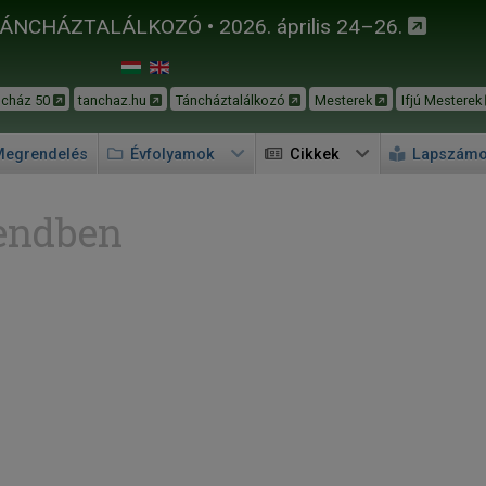
TÁNCHÁZTALÁLKOZÓ • 2026. április 24–26.
ncház 50
tanchaz.hu
Táncháztalálkozó
Mesterek
Ifjú Mesterek
egrendelés
Évfolyamok
Cikkek
Lapszám
endben