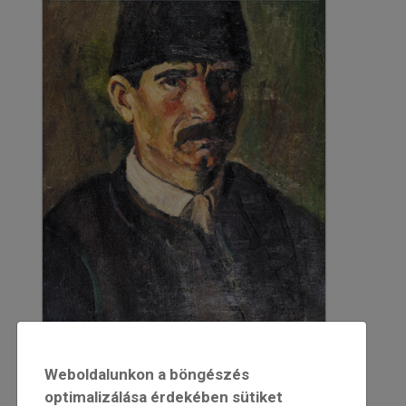
2005
Weboldalunkon a böngészés
2005/6
optimalizálása érdekében sütiket