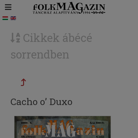
Cikkek ábécé
sorrendben
Cacho o’ Duxo