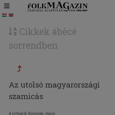
Cikkek ábécé
sorrendben
Az utolsó magyarországi
szamicás
A lothárdi Bosnyák János