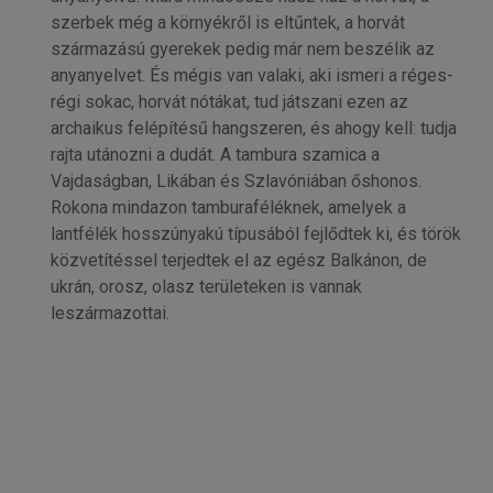
szerbek még a környékről is eltűntek, a horvát
származású gyerekek pedig már nem beszélik az
anyanyelvet. És mégis van valaki, aki ismeri a réges-
régi sokac, horvát nótákat, tud játszani ezen az
archaikus felépítésű hangszeren, és ahogy kell: tudja
rajta utánozni a dudát. A tambura szamica a
Vajdaságban, Likában és Szlavóniában őshonos.
Rokona mindazon tamburaféléknek, amelyek a
lantfélék hosszúnyakú típusából fejlődtek ki, és török
közvetítéssel terjedtek el az egész Balkánon, de
ukrán, orosz, olasz területeken is vannak
leszármazottai.