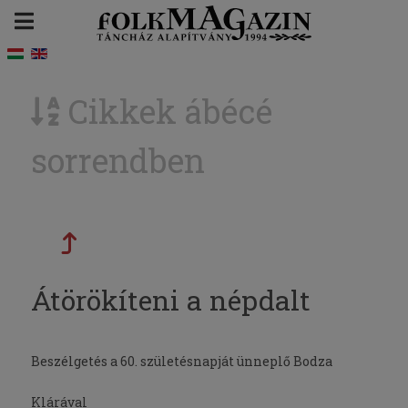
Cikkek ábécé
sorrendben
Átörökíteni a népdalt
Beszélgetés a 60. születésnapját ünneplő Bodza
Klárával