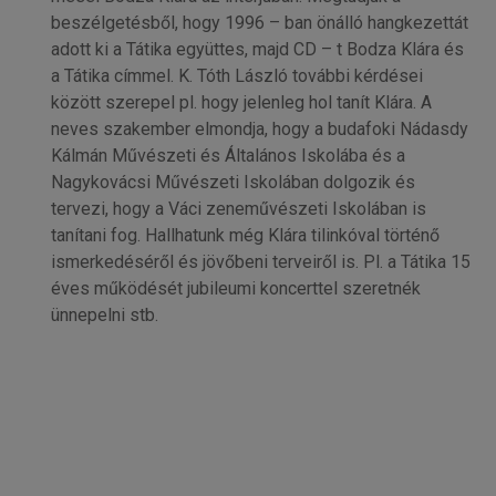
beszélgetésből, hogy 1996 – ban önálló hangkezettát
adott ki a Tátika együttes, majd CD – t Bodza Klára és
a Tátika címmel. K. Tóth László további kérdései
között szerepel pl. hogy jelenleg hol tanít Klára. A
neves szakember elmondja, hogy a budafoki Nádasdy
Kálmán Művészeti és Általános Iskolába és a
Nagykovácsi Művészeti Iskolában dolgozik és
tervezi, hogy a Váci zeneművészeti Iskolában is
tanítani fog. Hallhatunk még Klára tilinkóval történő
ismerkedéséről és jövőbeni terveiről is. Pl. a Tátika 15
éves működését jubileumi koncerttel szeretnék
ünnepelni stb.