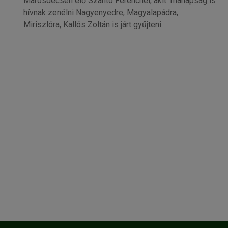
Marosdécsén élő Szántó Ferencnél, akit manapság is
hívnak zenélni Nagyenyedre, Magyalapádra,
Miriszlóra, Kallós Zoltán is járt gyűjteni.