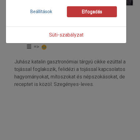
Beállítások
Elfogadás
2019
2019/2
Juhász Katalin
Süti-szabályzat
Kezdőoldal: 43
=>
Juhász katalin gasztronómiai tárgyú cikke ezúttal a
tojással foglakozik, felidézi a tojással kapcsolatos
hagyományokat, mítoszokat és népszokásokat, de
receptet is közöl: Szegényes-leves.