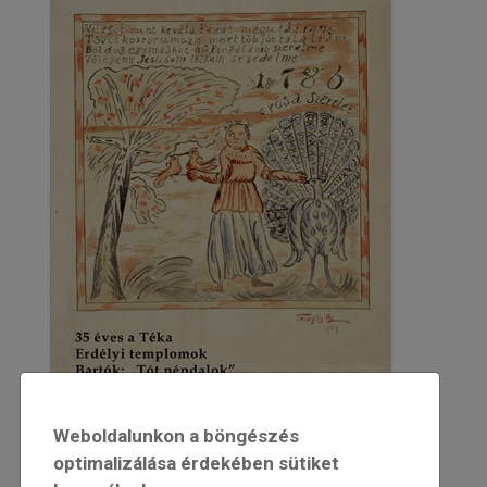
Weboldalunkon a böngészés
2011
optimalizálása érdekében sütiket
2011/5