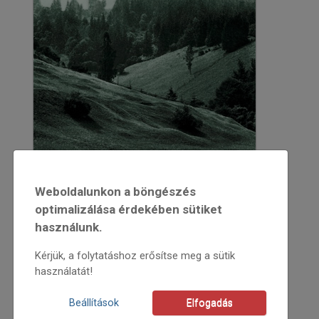
Weboldalunkon a böngészés
optimalizálása érdekében sütiket
használunk.
Kérjük, a folytatáshoz erősítse meg a sütik
használatát!
2012
Beállítások
Elfogadás
2012/5