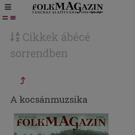
Cikkek ábécé
sorrendben
A kocsánmuzsika