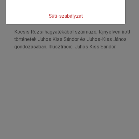
Kocsis Rózsi
Kezdőoldal: 44
Süti-szabályzat
=>
Kocsis Rózsi hagyatékából származó, tájnyelven írott
történetek Juhos Kiss Sándor és Juhos-Kiss János
gondozásában. Illusztráció: Juhos Kiss Sándor.