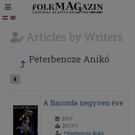
Articles by Writers
Péterbencze Anikó
4
A Barozda negyven éve
2017
2017/1
Péterbencze Anikó