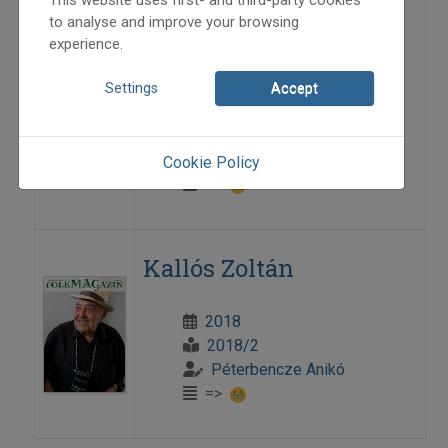
to analyse and improve your browsing
Szájka Rózsa Balladaéneklő
experience.
Találkozó, Klézse, 2015. október 24.
Settings
Accept
2015
2015/6
Péterbencze Anikó
Cookie Policy
=>
Kallós Zoltán
2018
2018/2
Péterbencze Anikó
=>