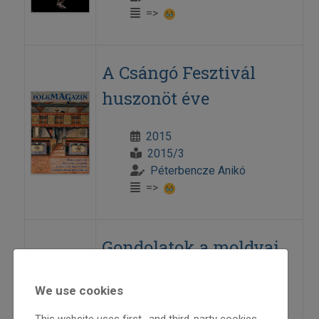
=>
A Csángó Fesztivál
huszonöt éve
2015
2015/3
Péterbencze Anikó
=>
Gondolatok a moldvai
csángó balladák
We use cookies
hallatán
This website uses first- and third-party cookies