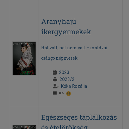
Aranyhajú
ikergyermekek
Hol volt, hol nem volt – moldvai
csángó népmesék
2023
2023/2
Kóka Rozália
=>
Egészséges táplálkozás
és ételörökség