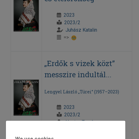
2023
2023/2
Juhász Katalin
=>
„Erdők s vizek közt”
messzire indultál...
Lengyel László „Türei“ (1957–2023)
2023
2023/2
Henics Tamás
=>
We use cookies