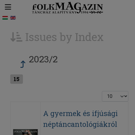
Issues by Index
2023/2
15
Display #
A gyermek és ifjúsági
néptáncantológiákról