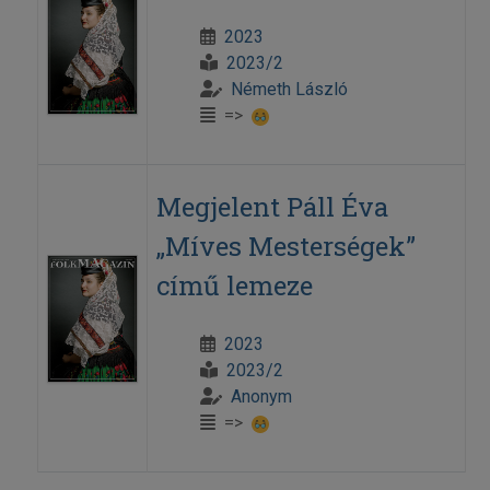
2023
2023/2
Németh László
=>
Megjelent Páll Éva
„Míves Mesterségek”
című lemeze
2023
2023/2
Anonym
=>