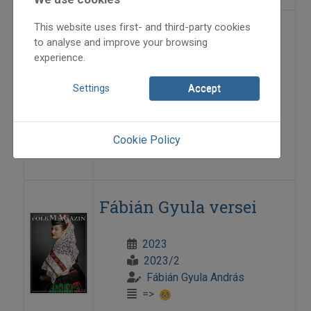
This website uses first- and third-party cookies
Falusiak a kolozsvári
to analyse and improve your browsing
táncházakban
experience.
Settings
Accept
2023
2023/2
Szecsődi Barbara
Cookie Policy
=>
Fábián Gyula versei
2023
2023/2
Fábián Gyula András
=>