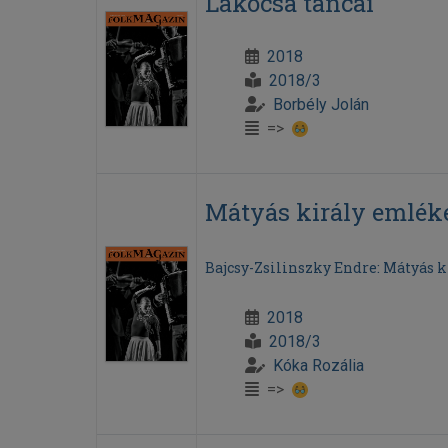
Lakócsa táncai
2018
2018/3
Borbély Jolán
=>
Mátyás király emlékév
Bajcsy-Zsilinszky Endre: Mátyás kir
2018
2018/3
Kóka Rozália
=>