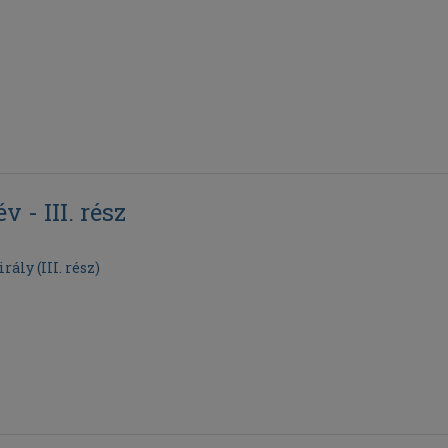
 - III. rész
ály (III. rész)