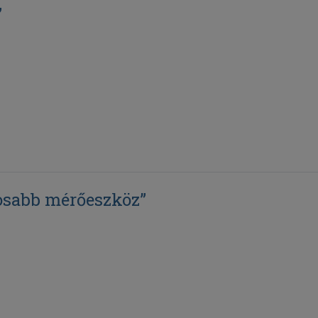
”
tosabb mérőeszköz”