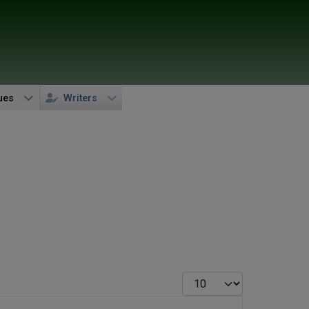
ues
Writers
Display #