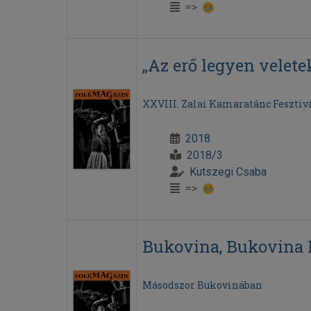
=>
„Az erő legyen veletek.
XXVIII. Zalai Kamaratánc Fesztiv
2018
2018/3
Kutszegi Csaba
=>
Bukovina, Bukovina I
Másodszor Bukovinában