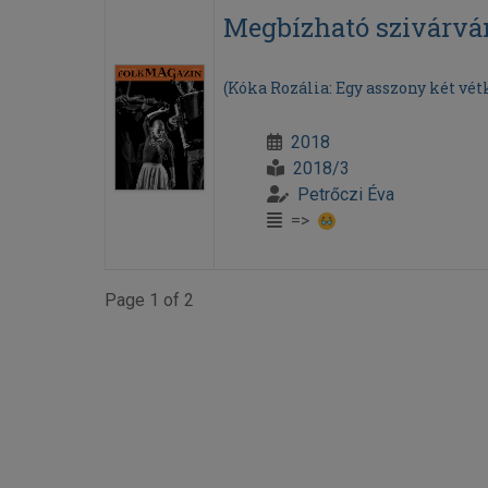
Megbízható szivárvá
(Kóka Rozália: Egy asszony két vét
2018
2018/3
Petrőczi Éva
=>
Page 1 of 2