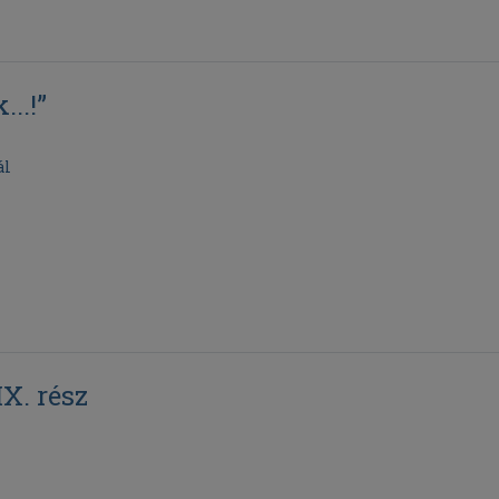
..!”
ál
X. rész