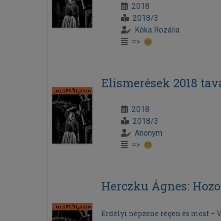
2018
2018/3
Kóka Rozália
=>
Elismerések 2018 tav
2018
2018/3
Anonym
=>
Herczku Ágnes: Hoz
Erdélyi népzene régen és most – V