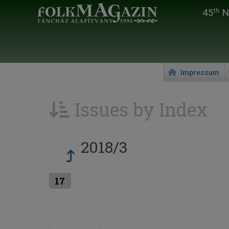
45
Na
th
Impressum
Issues by Index
2018/3
17