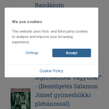
Bandázom
Herczku Ágnes új lemeze
We use cookies
2014
This website uses first- and third-party cookies
2014/6
to analyse and improve your browsing
experience.
Parov Nikola
=>
Settings
Accept
„Én és az Isten a
Cookie Policy
legerősebbek vagyunk!”
- (Beszélgetés Salamon
József gyimesbükki
plébánossal)