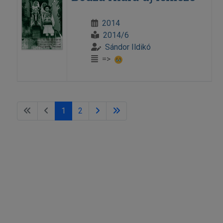
2014
2014/6
Sándor Ildikó
=>
1
2